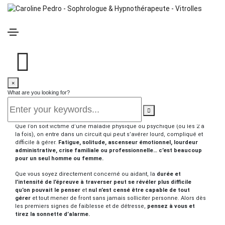
9 décembre 2020
Actualités
By
CAROLINE PEDRO
Demander de l’aide est une force.
×
Demander de l’aide est parfois perçu comme une faiblesse, je dirai
What are you looking for?
au contraire que c’est tout l’inverse.
Prendre conscience
qu’on ne va
pas bien, être capable de le dire et d’appeler à l’aide demande plutôt
beaucoup de
courage et de force !
Que l’on soit victime d’une maladie physique ou psychique (ou les 2 à
la fois), on entre dans un circuit qui peut s’avérer lourd, compliqué et
difficile à gérer.
Fatigue, solitude, ascenseur émotionnel, lourdeur
administrative, crise familiale ou professionnelle… c’est beaucoup
pour un seul homme ou femme.
Que vous soyez directement concerné ou aidant, la
durée et
l’intensité de l’épreuve à traverser peut se révéler plus difficile
qu’on pouvait le penser
et
nul n’est censé être capable de tout
gérer
et tout mener de front sans jamais solliciter personne. Alors dès
les premiers signes de faiblesse et de détresse,
pensez à vous et
tirez la sonnette d’alarme.