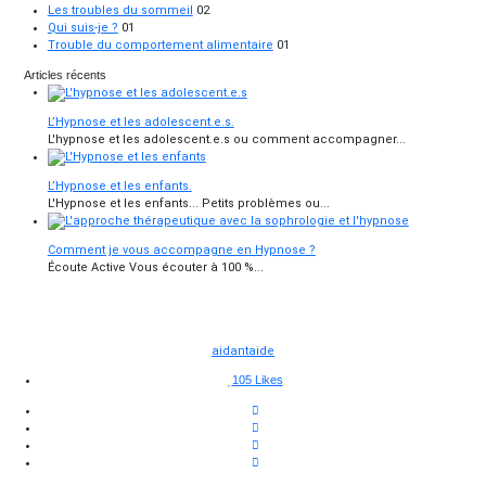
Les troubles du sommeil
02
Qui suis-je ?
01
Trouble du comportement alimentaire
01
Articles récents
L’Hypnose et les adolescent.e.s.
L'hypnose et les adolescent.e.s ou comment accompagner...
L’Hypnose et les enfants.
L'Hypnose et les enfants... Petits problèmes ou...
Comment je vous accompagne en Hypnose ?
Écoute Active Vous écouter à 100 %...
aidant
aide
105
Likes