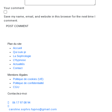
Your comment
Save my name, email, and website in this browser for the next time I
comment.
Plan du site
Accueil
Qui suis-je
La Sophrologie
L’Hypnose
Actualités
Contact
Mentions légales
Politique de cookies (UE)
Politique de confidentialité
CGU
Contactez-moi
06 17 97 08 94
caroline.sophro.hypno@gmail.com