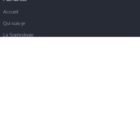
Accueil
Qui suis-je
La Sophrologie
L’Hypnose
Actualités
Contact
Mentions légales
Politique de cookies (UE)
Politique de confidentialité
CGU