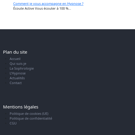
Comment je vous accompagne en Hypnose ?
Écoute Active Vous écouter à 100 %...
Plan du site
Accueil
Qui suis-je
La Sophrologie
L’Hypnose
Actualités
Contact
Mentions légales
Politique de cookies (UE)
Politique de confidentialité
CGU