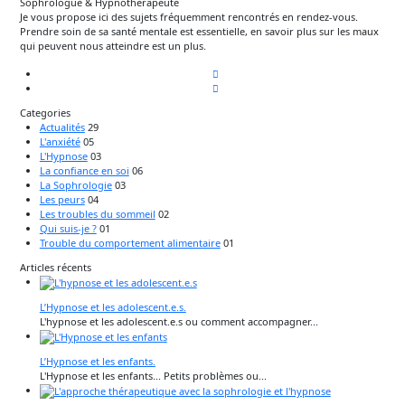
Sophrologue & Hypnothérapeute
Je vous propose ici des sujets fréquemment rencontrés en rendez-vous.
Prendre soin de sa santé mentale est essentielle, en savoir plus sur les maux
qui peuvent nous atteindre est un plus.
Categories
Actualités
29
L'anxiété
05
L'Hypnose
03
La confiance en soi
06
La Sophrologie
03
Les peurs
04
Les troubles du sommeil
02
Qui suis-je ?
01
Trouble du comportement alimentaire
01
Articles récents
L’Hypnose et les adolescent.e.s.
L'hypnose et les adolescent.e.s ou comment accompagner...
L’Hypnose et les enfants.
L'Hypnose et les enfants... Petits problèmes ou...