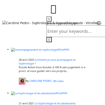
La Sophrologie
Home
×
Actualités
What are you looking for?
La Sophrologie
Actualités
28 avril 2023
Comment je vous accompagne en
Sophrologie ?
Écoute Active Vous écouter à 100 % sans jugement ni a
priori, et vous guider vers vos propres...
By
CAROLINE PEDRO
185
Likes
Actualités
21 avril 2021
La Sophrologie et les adolescents.