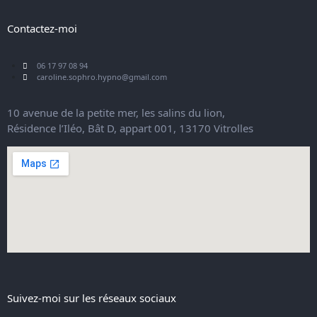
Contactez-moi
06 17 97 08 94
caroline.sophro.hypno@gmail.com
10 avenue de la petite mer, les salins du lion,
Résidence l’Iléo, Bât D, appart 001, 13170 Vitrolles
Suivez-moi sur les réseaux sociaux