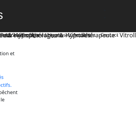
s
e
La Sophrologie
L’Hypnose
Actualités
Contact
tion et
és
tifs.
mpêchent
le