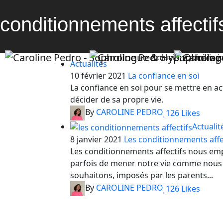
conditionnements affectif
Accueil
Qui suis-j
Actualités
10 février 2021
La confiance en soi
La confiance en soi pour se mettre en ac
décider de sa propre vie.
By
CAROLINE PEDRO
126
Likes
Actualit
8 janvier 2021
Les conditionnements affec
Les conditionnements affectifs nous e
parfois de mener notre vie comme nous 
souhaitons, imposés par les parents...
By
CAROLINE PEDRO
126
Likes