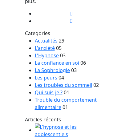
plus.
Categories
Actualités
29
L'anxiété
05
L'Hypnose
03
La confiance en soi
06
La Sophrologie
03
Les peurs
04
Les troubles du sommeil
02
Qui suis-je ?
01
Trouble du comportement
alimentaire
01
Articles récents